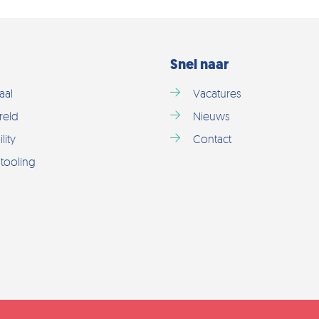
Snel naar
aal
Vacatures
reld
Nieuws
lity
Contact
tooling