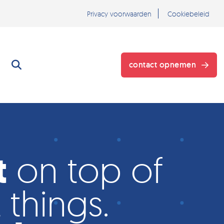
Privacy voorwaarden
Cookiebeleid
contact opnemen
}
t
on top of
 things.