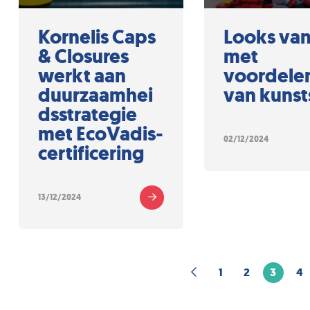
Kornelis Caps
Looks van
& Closures
met
werkt aan
voordele
duurzaamhei
van kunst
dsstrategie
met EcoVadis-
02/12/2024
certificering
13/12/2024
1
2
3
4