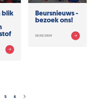
 blik
Beursnieuws -
bezoek ons!
n
stof
20/02/2024
5
6