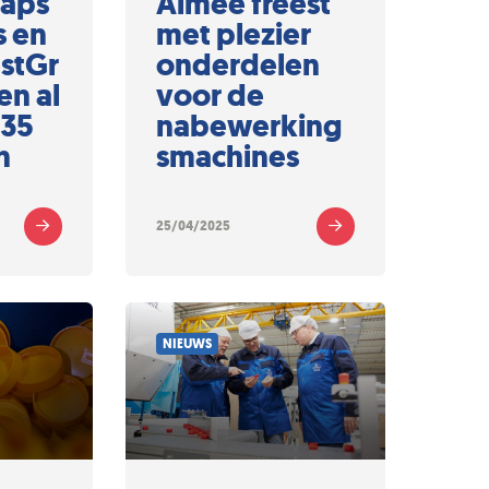
Caps
Aimee freest
s en
met plezier
stGr
onderdelen
n al
voor de
 35
nabewerking
n
smachines
25/04/2025
NIEUWS