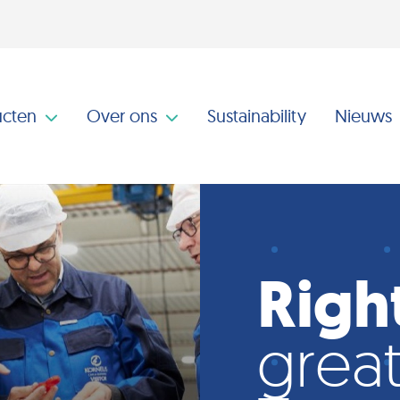
ucten
Over ons
Sustainability
Nieuws
Righ
great