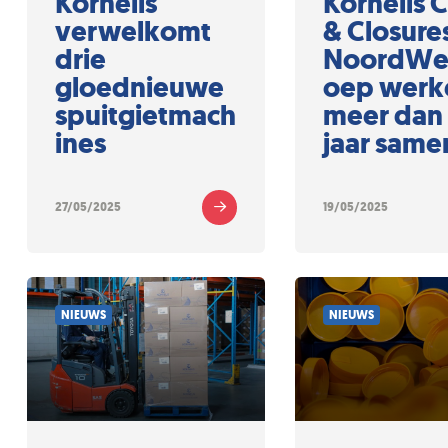
Kornelis
Kornelis 
verwelkomt
& Closure
drie
NoordWe
gloednieuwe
oep werke
spuitgietmach
meer dan
ines
jaar same
27/05/2025
19/05/2025
NIEUWS
NIEUWS