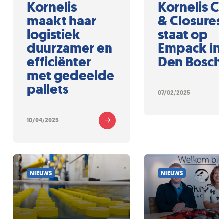
Kornelis
Kornelis 
maakt haar
& Closure
logistiek
staat op
duurzamer en
Empack i
efficiënter
Den Bosc
met gedeelde
pallets
07/02/2025
10/04/2025
NIEUWS
NIEUWS