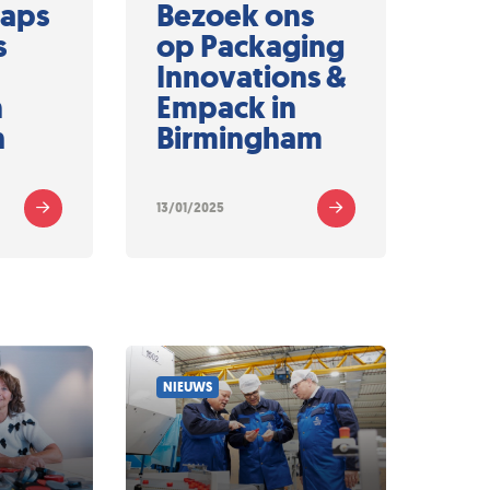
Caps
Bezoek ons
s
op Packaging
Innovations &
n
Empack in
h
Birmingham
13/01/2025
NIEUWS