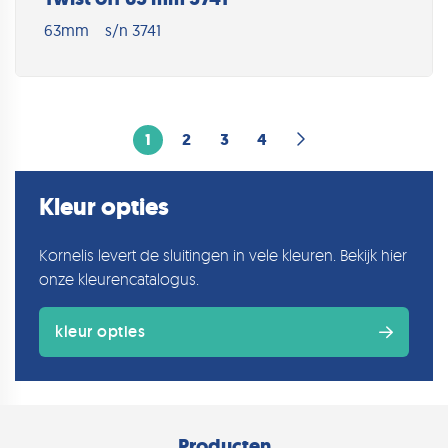
63mm
s/n 3741
1
2
3
4
Kleur opties
Kornelis levert de sluitingen in vele kleuren. Bekijk hier
onze kleurencatalogus.
kleur opties
Producten