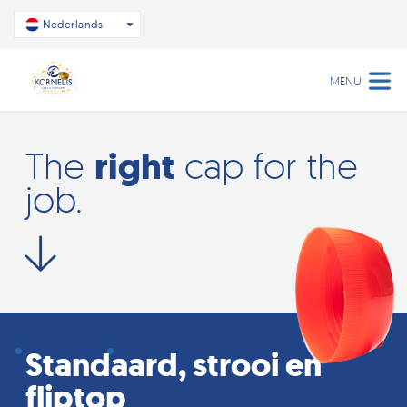
Nederlands
MENU
right
The
cap for the
job.
Standaard, strooi en
fliptop